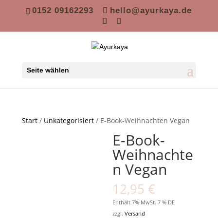
0152 09162293
hello@ayurkaya.de
Seite wählen
Start
/
Unkategorisiert
/ E-Book-Weihnachten Vegan
E-Book-
Weihnachte
n Vegan
12,95
€
Enthält 7% MwSt. 7 % DE
zzgl.
Versand