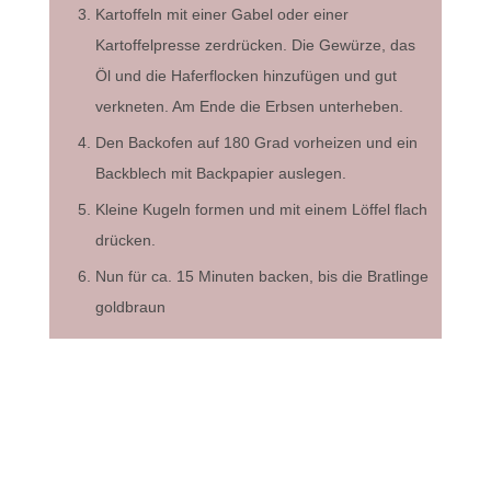
Kartoffeln mit einer Gabel oder einer
Kartoffelpresse zerdrücken. Die Gewürze, das
Öl und die Haferflocken hinzufügen und gut
verkneten. Am Ende die Erbsen unterheben.
Den Backofen auf 180 Grad vorheizen und ein
Backblech mit Backpapier auslegen.
Kleine Kugeln formen und mit einem Löffel flach
drücken.
Nun für ca. 15 Minuten backen, bis die Bratlinge
goldbraun