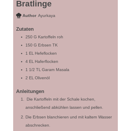
Bratlinge
Author
Ayurkaya
Zutaten
250
G
Kartoffeln roh
150
G
Erbsen TK
1
EL
Hefeflocken
4
EL
Haferflocken
1 1/2
TL
Garam Masala
2
EL
Olivenöl
Anleitungen
Die Kartoffeln mit der Schale kochen,
anschließend abkühlen lassen und pellen.
Die Erbsen blanchieren und mit kaltem Wasser
abschrecken.