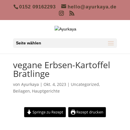
0152 09162293
hello@ayurkaya.de
Seite wählen
vegane Erbsen-Kartoffel
Bratlinge
von
Ayurkaya
|
Okt. 4, 2023
|
Uncategorized
,
Beilagen
,
Hauptgerichte
Springe zu Rezept
Rezept drucken