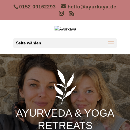
0152 09162293
hello@ayurkaya.de
Seite wählen
AYURVEDA & YOGA
RETREATS