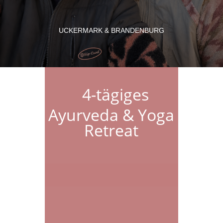
UCKERMARK & BRANDENBURG
4-tägiges
Ayurveda & Yoga
Retreat