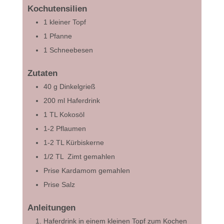
Kochutensilien
1 kleiner Topf
1 Pfanne
1 Schneebesen
Zutaten
40
g
Dinkelgrieß
200
ml
Haferdrink
1
TL
Kokosöl
1-2
Pflaumen
1-2
TL
Kürbiskerne
1/2
TL
Zimt gemahlen
Prise Kardamom gemahlen
Prise Salz
Anleitungen
Haferdrink in einem kleinen Topf zum Kochen