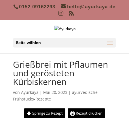
0152 09162293
hello@ayurkaya.de
Seite wählen
Grießbrei mit Pflaumen
und gerösteten
Kürbiskernen
von
Ayurkaya
|
Mai 20, 2023
|
ayurvedische
Frühstücks-Rezepte
Springe zu Rezept
Rezept drucken